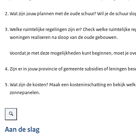
Download
VOICE-OVER
Wat zijn jouw plannen
met de oude schuur? Wil je de schuur sl
Heb jij nog een asbestdak op je erf? Ga dan zo snel mogelij
Audiobeschrijving
BEELD
mp3
Welke ruimtelijke regelingen zijn er? Check welke ruimtelijk
woningen realiseren na sloop van de oude gebouwen.
Er verschijnt een vergrootglas over het dak. Door het verg
Download
VOICE-OVER
Voordat je met deze mogelijkheden kunt beginnen, moet je overl
Hierdoor komen er losse asbestvezels vrij en dat is gevaar
Zijn er in jouw provincie of gemeente subsidies of leningen be
BEELD
De man staat voor de schuur en praat met een adviseur m
Wat zijn de kosten? Maak een kosteninschatting en bekijk welke
zonnepanelen.
VOICE-OVER
Het vervangen van je asbestdak is een flinke klus. Maak 
Vergroot afbeelding Asbestdak van golfplaten met mos
BEELD
Aan de slag
De tekst “Bevat mijn dakbedekking asbest?” komt in beeld