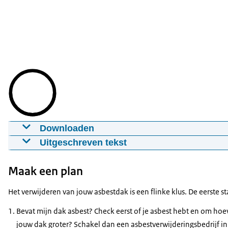
Downloaden
Plan asbestdak voormalig agrariër
Uitgeschreven tekst
09-09-2025
mp4
BEELDTEKST
Maak een plan
Download
Plan asbestdak voormalig agrariër
Het verwijderen van jouw asbestdak is een flinke klus. De eerste
BEELD
Ondertiteling
Bevat mijn dak asbest? Check eerst of je asbest hebt en om hoe
Animatie van een man die voor een schuur staat met een or
srt
jouw dak groter? Schakel dan een asbestverwijderingsbedrijf in