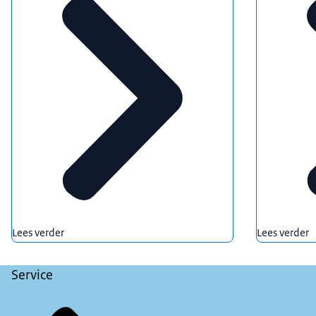
Als je je asbestdak wilt vervangen, bieden sommige gemeen
De tekst “Welke ruimtelijke regelingen zijn er?” komt in 
VOICE-OVER
Welke ruimtelijke regelingen zijn er?
BEELD
De man zit aan een bureau achter een computer en tikt op 
VOICE-OVER
Wil je iets nieuws bouwen? Check de ruimtelijke regelinge
BEELD
De tekst “Zijn er in mijn provincie of gemeente subsidies
Lees verder
Lees verder
VOICE-OVER
Service
Zijn er in mijn provincie of gemeente subsidies of lening
BEELD