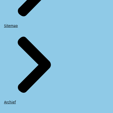
De tekst “Wanneer ga ik mijn asbestdak verwijderen?” vers
VOICE-OVER
Sitemap
Wanneer ga ik mijn asbestdak verwijderen?
BEELD
De schuur met het oranje dak komt in beeld. Het beeld is 
VOICE-OVER
Bepaal het beste moment voor jou om het asbestdak te ve
BEELD
De man staat voor de schuur. Het dak is nu groen. Boven h
VOICE-OVER
Archief
Je hebt nu de praktische zaken op een rij. Klaar voor acti