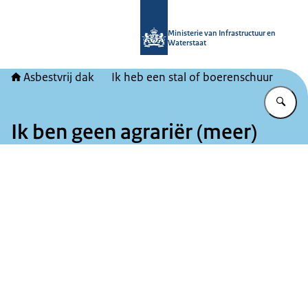
Naar de homepage van Asbestvrij da
Ministerie van Infrastructuur en
Waterstaat
Asbestvrij dak
Ik heb een stal of boerenschuur
Vu
Ik ben geen agrariër (meer)