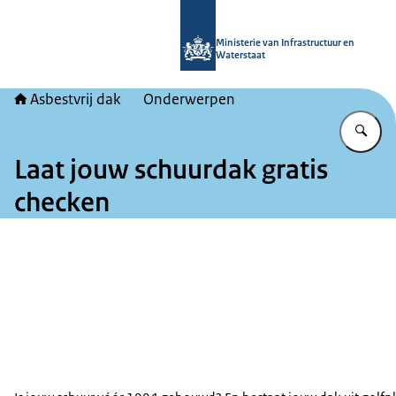
Naar de homepage van Asbestvrij da
Ministerie van Infrastructuur en
Waterstaat
Asbestvrij dak
Onderwerpen
Vu
Laat jouw schuurdak gratis
checken